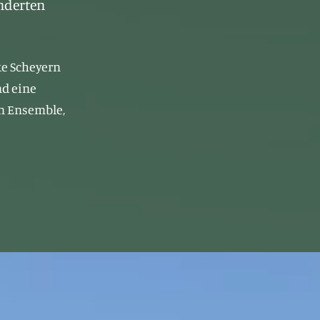
underten
ke Scheyern
nd eine
in Ensemble,