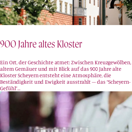
900 Jahre altes Kloster
Ein Ort, der Geschichte atmet: Zwischen Kreuzgewölben,
altem Gemäuer und mit Blick auf das 900 Jahre alte
Kloster Scheyern entsteht eine Atmosphäre, die
Beständigkeit und Ewigkeit ausstrahlt – das “Scheyern-
Gefühl”…